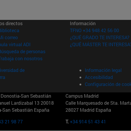
os directos
Información
(abre en nueva ventana)
Biblioteca
TFNO +34 948 42 56 00
(abre en nueva ventana)
Mi correo
¿QUÉ GRADO TE INTERESA?
(abre en nueva ventana)
Aula virtual ADI
¿QUÉ MÁSTER TE INTERESA
(abre en nueva ventana)
Búsqueda de personas
(abre en nueva ventana)
Trabaja con nosotros
versidad de
Información legal
rra
Accesibilidad
Configuración de coo
Donostia-San Sebastián
Campus Madrid
anuel Lardizabal 13 20018
Calle Marquesado de Sta. Marta
a-San Sebastián España
28027 Madrid España
43 21 98 77
T.
+34 914 51 43 41