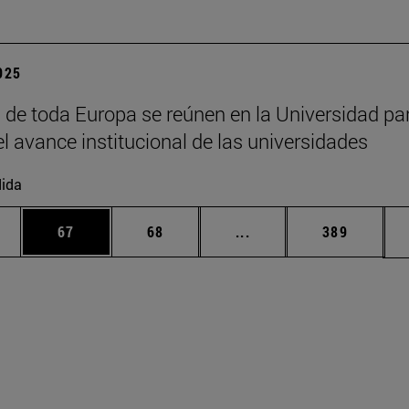
2025
 de toda Europa se reúnen en la Universidad pa
el avance institucional de las universidades
ida
edias Use TAB para desplazarse.
ina
Página
Página
Páginas intermedias Us
Página
67
68
...
389