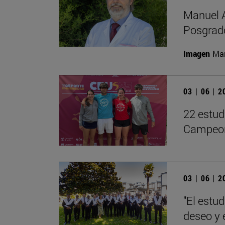
Manuel A
Posgrado
Imagen
Man
03 | 06 | 
22 estud
Campeon
03 | 06 | 
"El estu
deseo y 