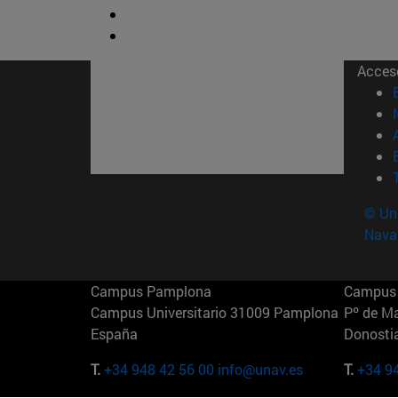
Acces
© Uni
Nava
Campus Pamplona
Campus 
Campus Universitario 31009 Pamplona
Pº de M
España
Donosti
T.
+34 948 42 56 00
info@unav.es
T.
+34 9