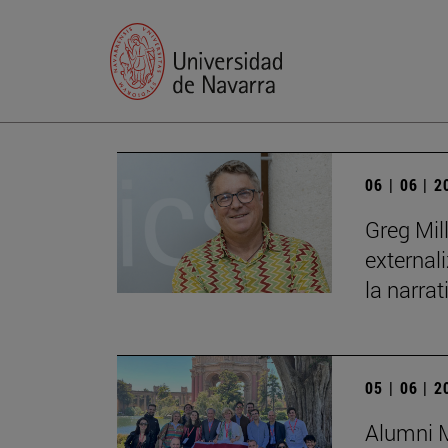
06 | 06 | 
Greg Mil
external
la narrat
05 | 06 | 
Alumni M