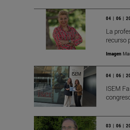
04 | 06 | 
La profe
recurso 
Imagen
Man
04 | 06 | 
ISEM Fas
congreso
03 | 06 | 