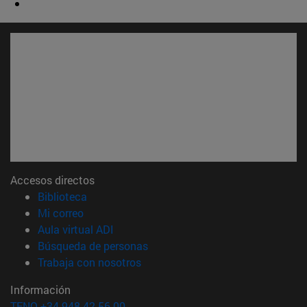
Accesos directos
(abre en nueva ventana)
Biblioteca
(abre en nueva ventana)
Mi correo
(abre en nueva ventana)
Aula virtual ADI
(abre en nueva ventana)
Búsqueda de personas
(abre en nueva ventana)
Trabaja con nosotros
Información
TFNO +34 948 42 56 00