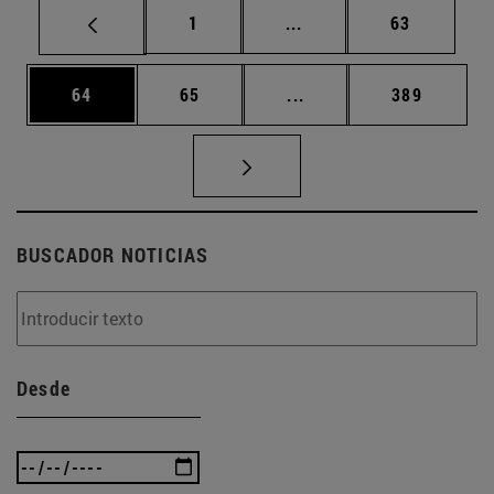
Página
Páginas intermedias Us
Página
1
...
63
Página
Página
Páginas intermedias U
Página
64
65
...
389
BUSCADOR NOTICIAS
Desde