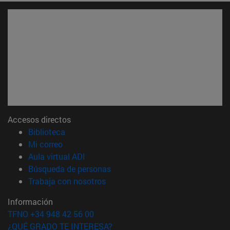
Accesos directos
(abre en nueva ventana)
Biblioteca
(abre en nueva ventana)
Mi correo
(abre en nueva ventana)
Aula virtual ADI
(abre en nueva ventana)
Búsqueda de personas
(abre en nueva ventana)
Trabaja con nosotros
Información
TFNO +34 948 42 56 00
¿QUÉ GRADO TE INTERESA?