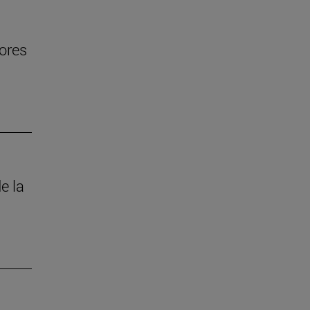
jores
e la