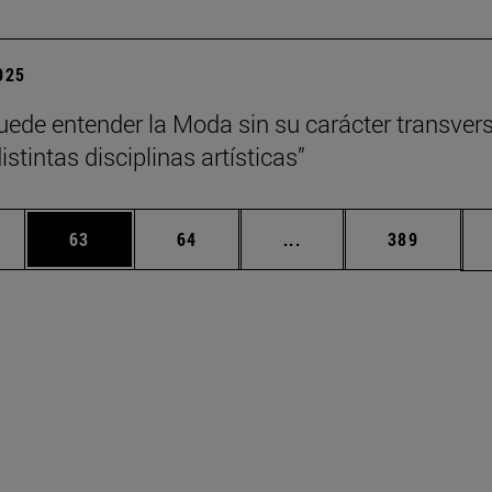
2025
uede entender la Moda sin su carácter transvers
istintas disciplinas artísticas”
edias Use TAB para desplazarse.
ina
Página
Página
Páginas intermedias Us
Página
63
64
...
389