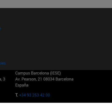
?
kies
Campus Barcelona (IESE)
, 3
Av. Pearson, 21 08034 Barcelona
España
T.
+34 93 253 42 00
Campus Sao Paulo (IESE)
5
Rua Martiniano de Carvalho, 573