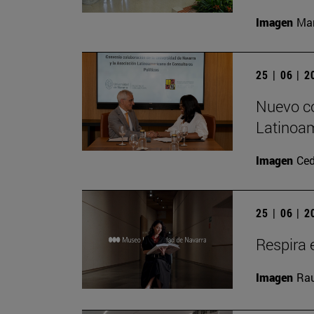
Imagen
Man
25 | 06 | 
Nuevo co
Latinoam
Imagen
Ced
25 | 06 | 
Respira e
Imagen
Rau