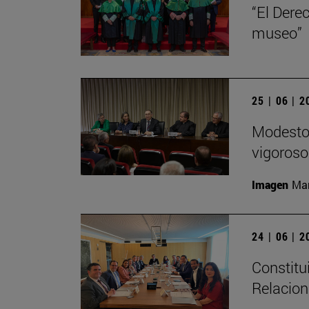
“El Dere
museo”
25 | 06 | 
Modesto 
vigoroso,
Imagen
Man
24 | 06 | 
Constitu
Relacion