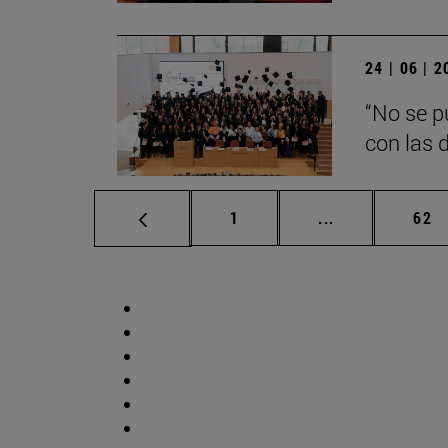
24 | 06 | 
“No se p
con las d
Página
Páginas interm
Pág
1
...
62