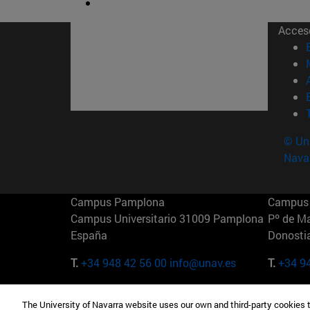
Acces
© Uni
Nava
Campus Pamplona
Campus 
Campus Universitario 31009 Pamplona
Pº de M
España
Donosti
T.
+34 948 42 56 00
info@unav.es
T.
+34 9
Campus Madrid (IESE)
Campus 
The University of Navarra website uses our own and third-party cookies 
Camino del Cerro Águila 3 28023
165 W 5