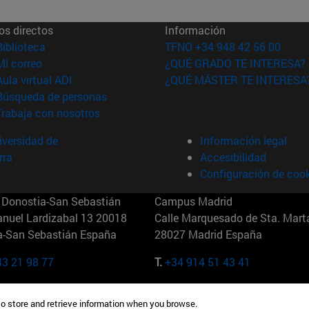
os directos
Información
(abre en nueva ventana)
Biblioteca
TFNO +34 948 42 56 00
(abre en nueva ventana)
Mi correo
¿QUÉ GRADO TE INTERESA?
(abre en nueva ventana)
Aula virtual ADI
¿QUÉ MÁSTER TE INTERESA
(abre en nueva ventana)
Búsqueda de personas
(abre en nueva ventana)
Trabaja con nosotros
versidad de
Información legal
rra
Accesibilidad
Configuración de coo
Donostia-San Sebastián
Campus Madrid
anuel Lardizabal 13 20018
Calle Marquesado de Sta. Marta
a-San Sebastián España
28027 Madrid España
43 21 98 77
T.
+34 914 51 43 41
Nueva York (IESE)
Campus Munich (IESE)
to store and retrieve information when you browse.
7th St 10019-2201 Nueva York
Maria-Theresia-Straße 15 8167