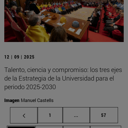
12 | 09 | 2025
Talento, ciencia y compromiso: los tres ejes
de la Estrategia de la Universidad para el
periodo 2025-2030
Imagen
Manuel Castells
Página
Páginas intermedias Us
Página
1
...
57