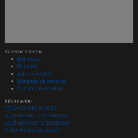
Accesos directos
(abre en nueva ventana)
Biblioteca
(abre en nueva ventana)
Mi correo
(abre en nueva ventana)
Aula virtual ADI
(abre en nueva ventana)
Búsqueda de personas
(abre en nueva ventana)
Trabaja con nosotros
Información
TFNO +34 948 42 56 00
¿QUÉ GRADO TE INTERESA?
¿QUÉ MÁSTER TE INTERESA?
© Universidad de Navarra