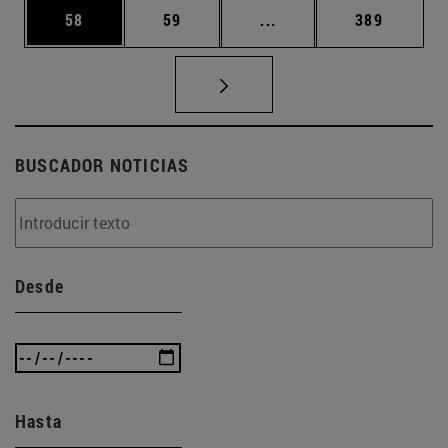
Página
Página
Páginas intermedias U
Página
58
59
...
389
BUSCADOR NOTICIAS
Desde
Hasta