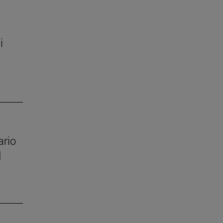
i
ario
d