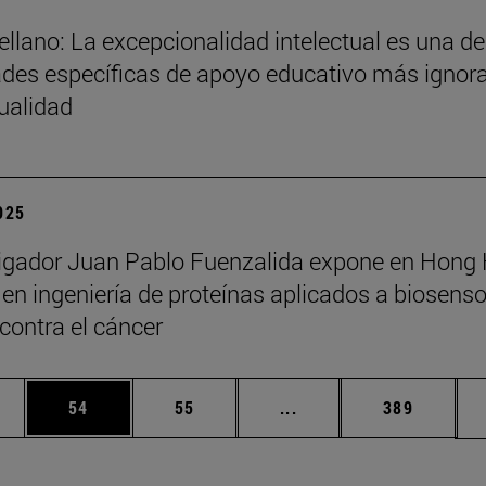
ellano: La excepcionalidad intelectual es una de
des específicas de apoyo educativo más ignor
tualidad
2025
tigador Juan Pablo Fuenzalida expone en Hong
en ingeniería de proteínas aplicados a biosenso
 contra el cáncer
edias Use TAB para desplazarse.
ina
Página
Página
Páginas intermedias Us
Página
54
55
...
389