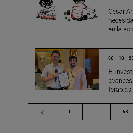
César Ar
necesida
en la ac
06 | 10 | 
El inves
avances 
terapias
Página
Páginas interm
Pág
1
...
53