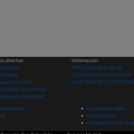
os directos
Información
(abre en nueva ventana)
Biblioteca
TFNO +34 948 42 56 00
(abre en nueva ventana)
Mi correo
¿QUÉ GRADO TE INTERESA?
(abre en nueva ventana)
Aula virtual ADI
¿QUÉ MÁSTER TE INTERESA
(abre en nueva ventana)
Búsqueda de personas
(abre en nueva ventana)
Trabaja con nosotros
versidad de
Información legal
rra
Accesibilidad
Configuración de coo