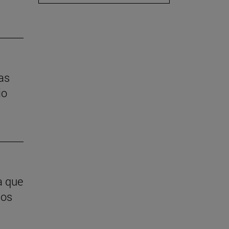
las
io
a que
ios