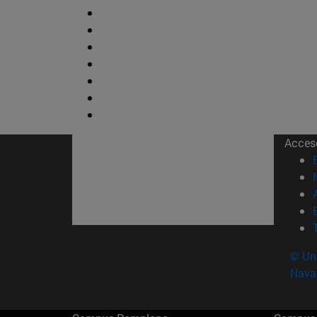
Acces
© Uni
Nava