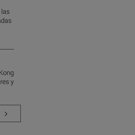
 las
adas
 Kong
res y
e TAB para desplazarse.