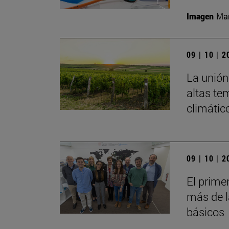
Imagen
Man
09 | 10 | 
La unión 
altas te
climátic
09 | 10 | 
El prime
más de l
básicos