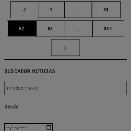
Página
Páginas intermedias Us
Página
1
...
51
Página
Página
Páginas intermedias U
Página
52
53
...
389
BUSCADOR NOTICIAS
Desde