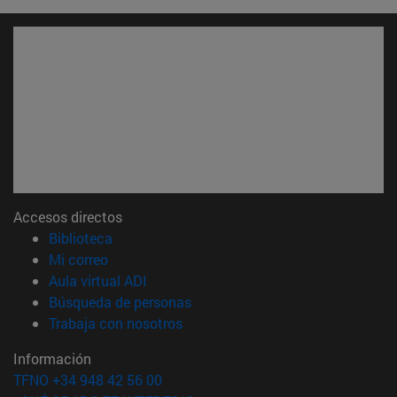
Accesos directos
(abre en nueva ventana)
Biblioteca
(abre en nueva ventana)
Mi correo
(abre en nueva ventana)
Aula virtual ADI
(abre en nueva ventana)
Búsqueda de personas
(abre en nueva ventana)
Trabaja con nosotros
Información
TFNO +34 948 42 56 00