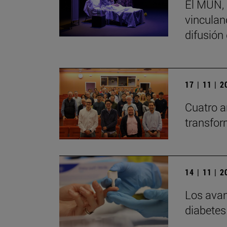
El MUN, 
vinculand
difusión
17 | 11 | 
Cuatro a
transfor
14 | 11 | 
Los avan
diabetes 