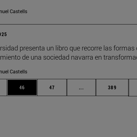
uel Castells
2025
rsidad presenta un libro que recorre las formas
imiento de una sociedad navarra en transforma
uel Castells
edias Use TAB para desplazarse.
ina
Página
Página
Páginas intermedias Us
Página
46
47
...
389