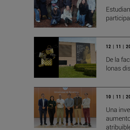
Estudian
particip
12 | 11 | 
De la fa
lonas di
10 | 11 | 
Una inve
aumento 
atribuibl