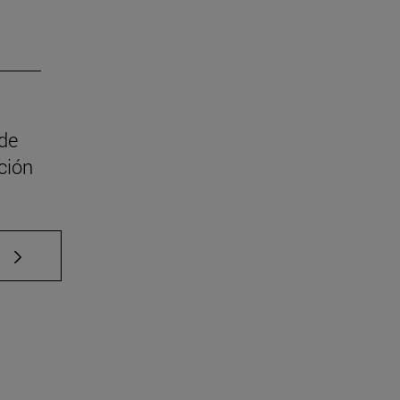
 de
ción
e TAB para desplazarse.