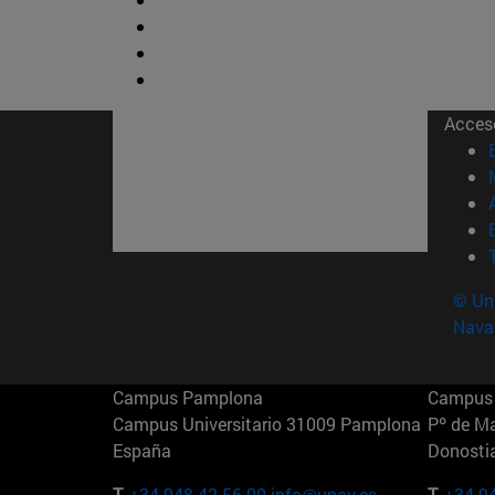
Acces
© Uni
Nava
Campus Pamplona
Campus 
Campus Universitario 31009 Pamplona
Pº de M
España
Donosti
T.
+34 948 42 56 00
info@unav.es
T.
+34 9