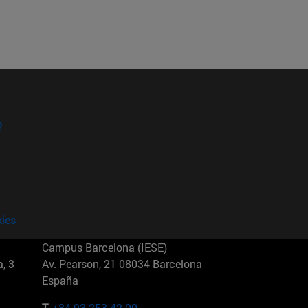
?
kies
Campus Barcelona (IESE)
, 3
Av. Pearson, 21 08034 Barcelona
España
T.
+34 93 253 42 00