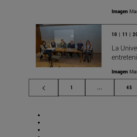
Imagen
Man
10 | 11 | 
La Unive
entreten
Imagen
Man
Página
Páginas interm
Pág
1
...
45