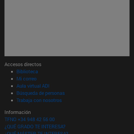
Accesos directos
(abre en nueva ventana)
Biblioteca
(abre en nueva ventana)
Mi correo
(abre en nueva ventana)
Aula virtual ADI
(abre en nueva ventana)
Búsqueda de personas
(abre en nueva ventana)
Trabaja con nosotros
Información
TFNO +34 948 42 56 00
¿QUÉ GRADO TE INTERESA?
¿QUÉ MÁSTER TE INTERESA?