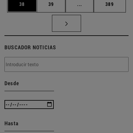
Página
Página
Páginas intermedias U
Página
38
39
...
389
BUSCADOR NOTICIAS
Desde
Hasta