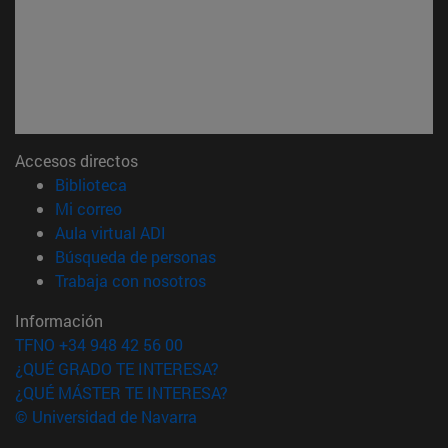
Accesos directos
(abre en nueva ventana)
Biblioteca
(abre en nueva ventana)
Mi correo
(abre en nueva ventana)
Aula virtual ADI
(abre en nueva ventana)
Búsqueda de personas
(abre en nueva ventana)
Trabaja con nosotros
Información
TFNO +34 948 42 56 00
¿QUÉ GRADO TE INTERESA?
¿QUÉ MÁSTER TE INTERESA?
© Universidad de Navarra