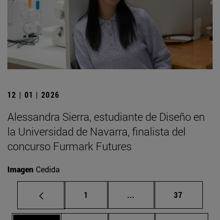
12 | 01 | 2026
Alessandra Sierra, estudiante de Diseño en
la Universidad de Navarra, finalista del
concurso Furmark Futures
Imagen
Cedida
Página
Páginas intermedias Us
Página
1
...
37