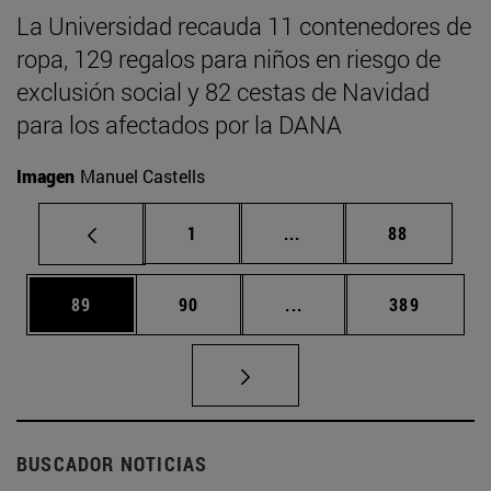
La Universidad recauda 11 contenedores de
ropa, 129 regalos para niños en riesgo de
exclusión social y 82 cestas de Navidad
para los afectados por la DANA
Imagen
Manuel Castells
Página
Páginas intermedias Us
Página
1
...
88
Página
Página
Páginas intermedias U
Página
89
90
...
389
BUSCADOR NOTICIAS