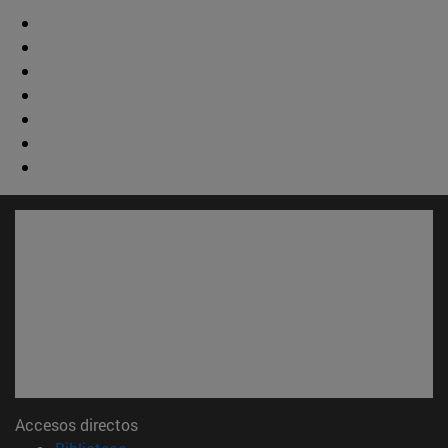
Accesos directos
(abre en nueva ventana)