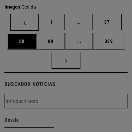
Imagen
Cedida
Página
Páginas intermedias Us
Página
1
...
87
Página
Página
Páginas intermedias U
Página
88
89
...
389
BUSCADOR NOTICIAS
Desde