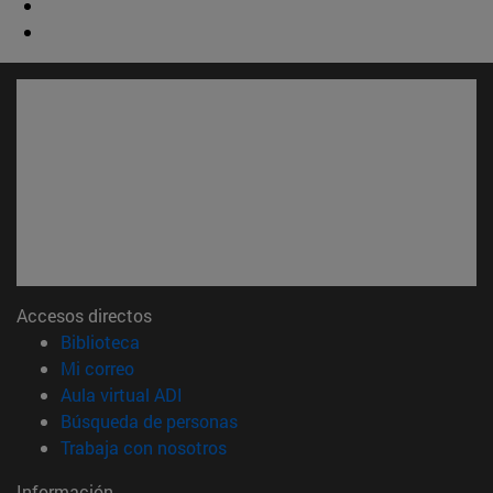
Accesos directos
(abre en nueva ventana)
Biblioteca
(abre en nueva ventana)
Mi correo
(abre en nueva ventana)
Aula virtual ADI
(abre en nueva ventana)
Búsqueda de personas
(abre en nueva ventana)
Trabaja con nosotros
Información