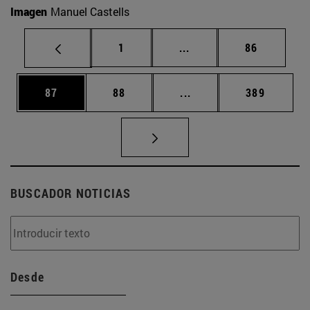
Imagen
Manuel Castells
Página
Páginas intermedias Us
Página
1
...
86
Página
Página
Páginas intermedias U
Página
87
88
...
389
BUSCADOR NOTICIAS
Desde