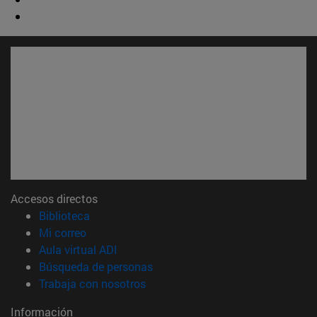
Accesos directos
(abre en nueva ventana)
Biblioteca
(abre en nueva ventana)
Mi correo
(abre en nueva ventana)
Aula virtual ADI
(abre en nueva ventana)
Búsqueda de personas
(abre en nueva ventana)
Trabaja con nosotros
Información