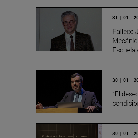
31 | 01 | 
Fallece 
Mecánica
Escuela 
30 | 01 | 
“El dese
condici
30 | 01 | 