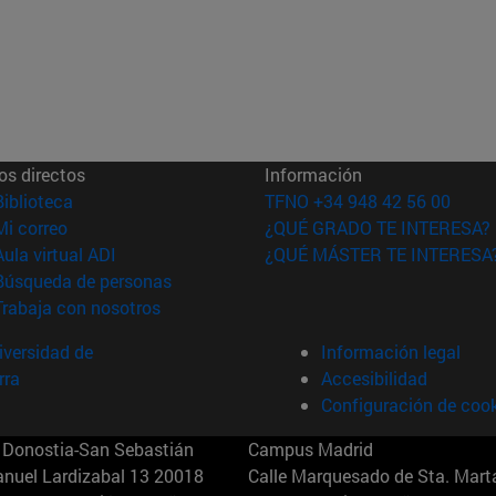
os directos
Información
(abre en nueva ventana)
Biblioteca
TFNO +34 948 42 56 00
(abre en nueva ventana)
Mi correo
¿QUÉ GRADO TE INTERESA?
(abre en nueva ventana)
Aula virtual ADI
¿QUÉ MÁSTER TE INTERESA
(abre en nueva ventana)
Búsqueda de personas
(abre en nueva ventana)
Trabaja con nosotros
versidad de
Información legal
rra
Accesibilidad
Configuración de coo
Donostia-San Sebastián
Campus Madrid
anuel Lardizabal 13 20018
Calle Marquesado de Sta. Marta