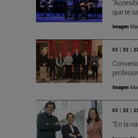
"Accesibi
que te s
Imagen
Man
03 | 02 | 
Convenio
profesio
Imagen
Man
03 | 02 | 
"En la n