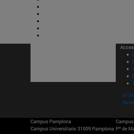
Acces
© Uni
Nava
Campus Pamplona
Campus 
Campus Universitario 31009 Pamplona
Pº de M