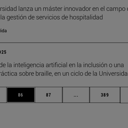
rsidad lanza un máster innovador en el campo 
 la gestión de servicios de hospitalidad
ida
2025
de la inteligencia artificial en la inclusión o una
áctica sobre braille, en un ciclo de la Universid
edias Use TAB para desplazarse.
ina
Página
Página
Páginas intermedias Us
Página
86
87
...
389