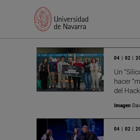
04 | 02 | 
Un “Sili
hacer “m
del Hack
Imagen
Da
04 | 02 | 