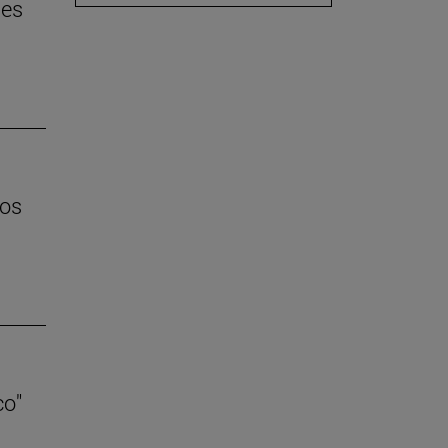
 es
los
co"