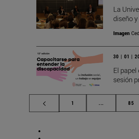
La Unive
diseño y
Imagen
Ced
30 | 01 | 
El papel 
sesión pr
Página
Páginas interm
Pág
1
...
85