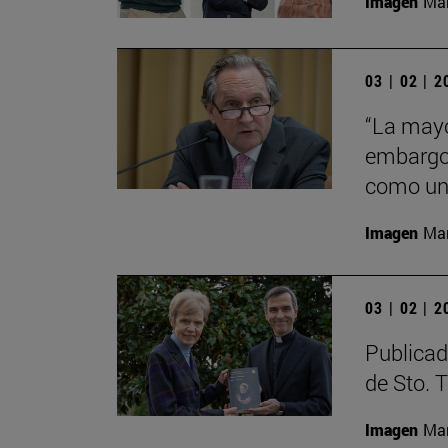
Imagen
Man
03 | 02 | 
“La mayo
embargo 
como una
Imagen
Man
03 | 02 | 
Publicad
de Sto. 
Imagen
Man