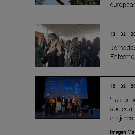
europea
13 | 02 | 
Jornadas
Enfermer
12 | 02 | 
'La noche
sociedad 
mujeres
Imagen
Man