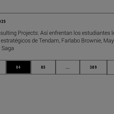
2025
ulting Projects: Así enfrentan los estudiantes l
 estratégicos de Tendam, Farlabo Brownie, May
 Saga
edias Use TAB para desplazarse.
ina
Página
Página
Páginas intermedias Us
Página
84
85
...
389