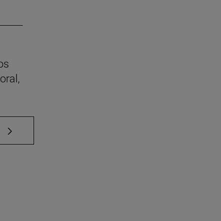
os
oral,
e TAB para desplazarse.