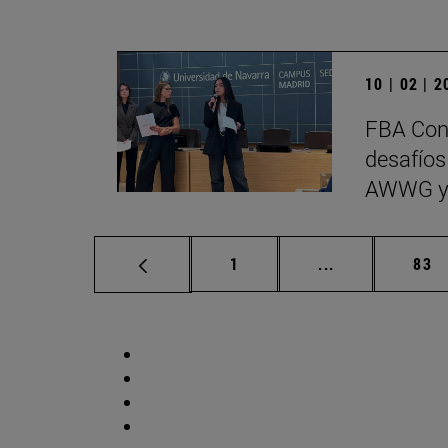
10 | 02 | 
FBA Cons
desafíos
AWWG y
Página
Páginas interm
Pág
1
...
83