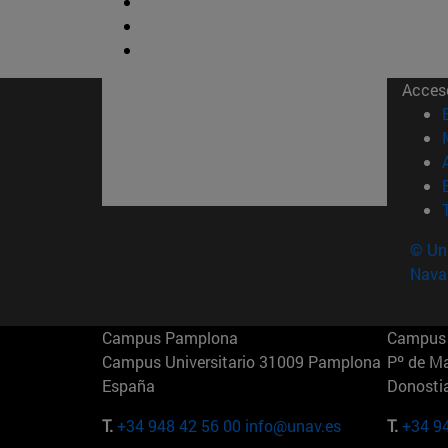
Acces
© Uni
Nava
Campus Pamplona
Campus 
Campus Universitario 31009 Pamplona
Pº de M
España
Donosti
T.
+34 948 42 56 00
info@unav.es
T.
+34 9