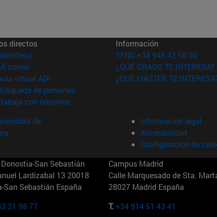
os directos
Información
(abre en nueva ventana)
Biblioteca
TFNO +34 948 42 56 00
(abre en nueva ventana)
Mi correo
¿QUÉ GRADO TE INTERESA?
(abre en nueva ventana)
Aula virtual ADI
¿QUÉ MÁSTER TE INTERESA
(abre en nueva ventana)
Búsqueda de personas
(abre en nueva ventana)
Trabaja con nosotros
versidad de
Información legal
rra
Accesibilidad
Configuración de coo
Donostia-San Sebastián
Campus Madrid
anuel Lardizabal 13 20018
Calle Marquesado de Sta. Marta
a-San Sebastián España
28027 Madrid España
43 21 98 77
T.
+34 914 51 43 41