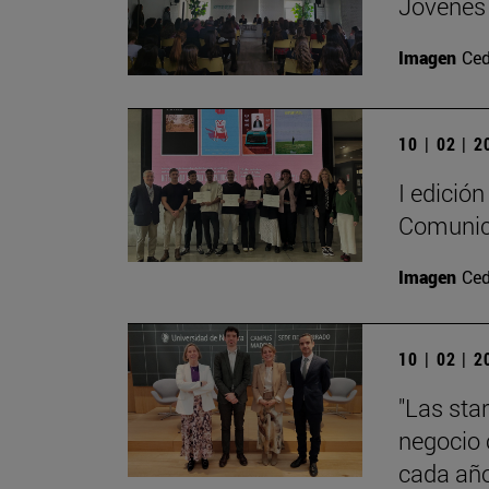
Jóvenes 
Imagen
Ced
10 | 02 | 
I edición
Comunic
Imagen
Ced
10 | 02 | 
"Las sta
negocio 
cada añ