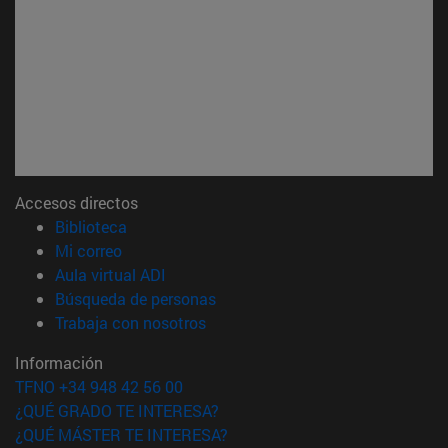
Accesos directos
(abre en nueva ventana)
Biblioteca
(abre en nueva ventana)
Mi correo
(abre en nueva ventana)
Aula virtual ADI
(abre en nueva ventana)
Búsqueda de personas
(abre en nueva ventana)
Trabaja con nosotros
Información
TFNO +34 948 42 56 00
¿QUÉ GRADO TE INTERESA?
¿QUÉ MÁSTER TE INTERESA?