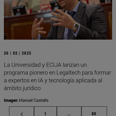
26 | 02 | 2025
La Universidad y ECIJA lanzan un
programa pionero en Legaltech para formar
a expertos en IA y tecnología aplicada al
ámbito jurídico
Imagen
Manuel Castells
Página
Páginas intermedias Us
Página
1
...
80