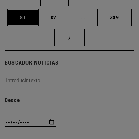
Página
Página
Páginas intermedias U
Página
81
82
...
389
BUSCADOR NOTICIAS
Desde