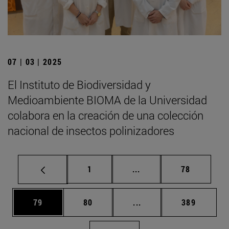
07 | 03 | 2025
El Instituto de Biodiversidad y
Medioambiente BIOMA de la Universidad
colabora en la creación de una colección
nacional de insectos polinizadores
Página
Páginas intermedias Us
Página
1
...
78
Página
Página
Páginas intermedias U
Página
79
80
...
389