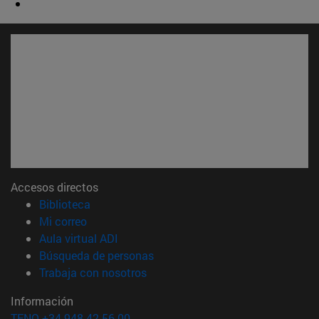
Accesos directos
(abre en nueva ventana)
Biblioteca
(abre en nueva ventana)
Mi correo
(abre en nueva ventana)
Aula virtual ADI
(abre en nueva ventana)
Búsqueda de personas
(abre en nueva ventana)
Trabaja con nosotros
Información
TFNO +34 948 42 56 00