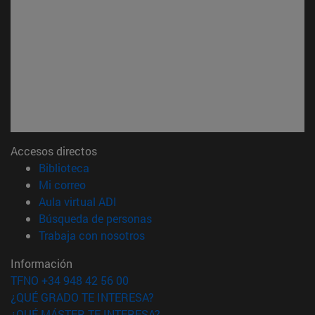
Accesos directos
(abre en nueva ventana)
Biblioteca
(abre en nueva ventana)
Mi correo
(abre en nueva ventana)
Aula virtual ADI
(abre en nueva ventana)
Búsqueda de personas
(abre en nueva ventana)
Trabaja con nosotros
Información
TFNO +34 948 42 56 00
¿QUÉ GRADO TE INTERESA?
¿QUÉ MÁSTER TE INTERESA?