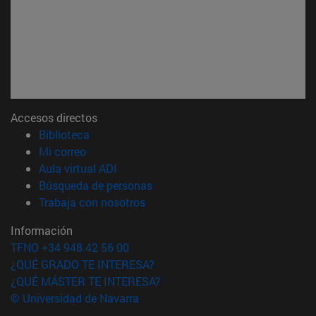
Accesos directos
(abre en nueva ventana)
Biblioteca
(abre en nueva ventana)
Mi correo
(abre en nueva ventana)
Aula virtual ADI
(abre en nueva ventana)
Búsqueda de personas
(abre en nueva ventana)
Trabaja con nosotros
Información
TFNO +34 948 42 56 00
¿QUÉ GRADO TE INTERESA?
¿QUÉ MÁSTER TE INTERESA?
© Universidad de Navarra