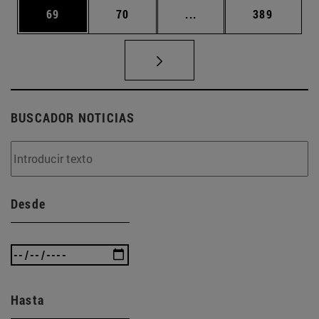
Página
Página
Páginas intermedias U
Página
69
70
...
389
BUSCADOR NOTICIAS
Desde
Hasta