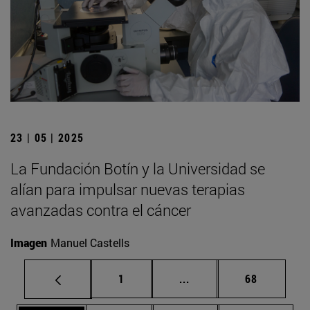
23 | 05 | 2025
La Fundación Botín y la Universidad se
alían para impulsar nuevas terapias
avanzadas contra el cáncer
Imagen
Manuel Castells
Página
Páginas intermedias Us
Página
1
...
68