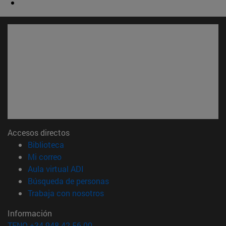
Accesos directos
(abre en nueva ventana)
Biblioteca
(abre en nueva ventana)
Mi correo
(abre en nueva ventana)
Aula virtual ADI
(abre en nueva ventana)
Búsqueda de personas
(abre en nueva ventana)
Trabaja con nosotros
Información
TFNO +34 948 42 56 00