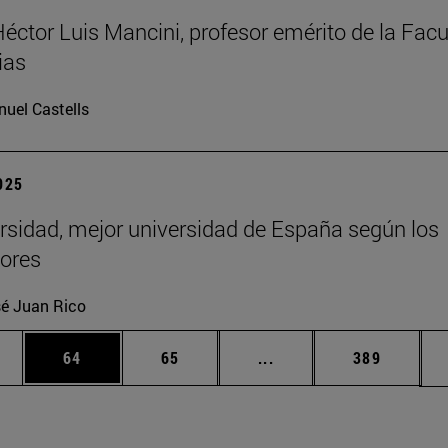
Héctor Luis Mancini, profesor emérito de la Facu
ias
uel Castells
2025
rsidad, mejor universidad de España según los
ores
é Juan Rico
edias Use TAB para desplazarse.
ina
Página
Página
Páginas intermedias Us
Página
64
65
...
389