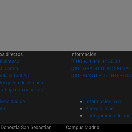
os directos
Información
(abre en nueva ventana)
Biblioteca
TFNO +34 948 42 56 00
(abre en nueva ventana)
Mi correo
¿QUÉ GRADO TE INTERESA?
(abre en nueva ventana)
Aula virtual ADI
¿QUÉ MÁSTER TE INTERESA
(abre en nueva ventana)
Búsqueda de personas
(abre en nueva ventana)
Trabaja con nosotros
versidad de
Información legal
rra
Accesibilidad
Configuración de coo
Donostia-San Sebastián
Campus Madrid