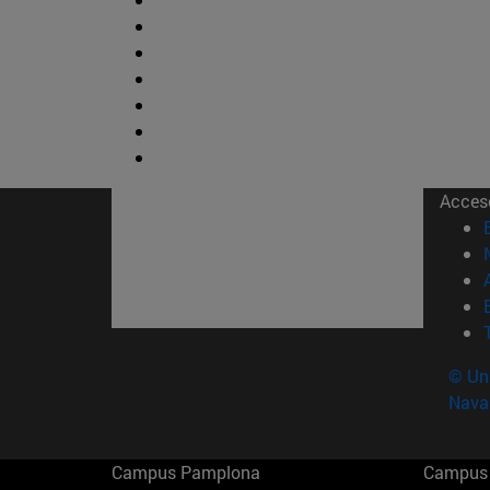
Acces
© Uni
Nava
Campus Pamplona
Campus 