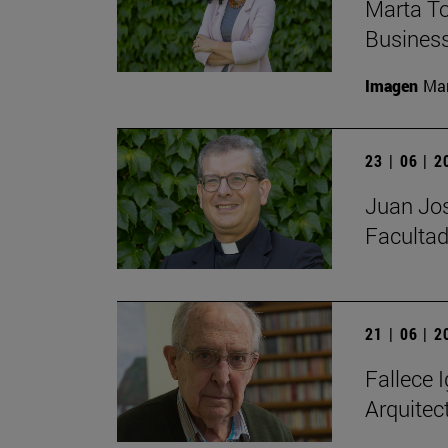
Marta To
Busines
Imagen
Man
23 | 06 | 
Juan Jos
Facultad
21 | 06 | 
Fallece I
Arquitec