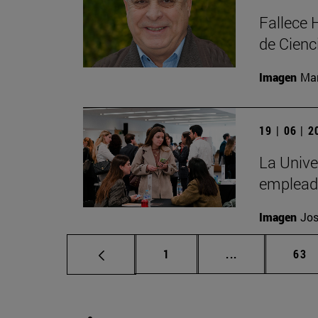
Fallece 
de Cienc
Imagen
Man
19 | 06 | 
La Unive
emplead
Imagen
Jos
Página
Páginas interm
Pág
1
...
63