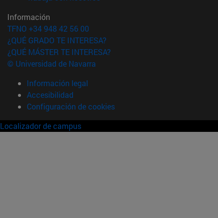
Información
TFNO +34 948 42 56 00
¿QUÉ GRADO TE INTERESA?
¿QUÉ MÁSTER TE INTERESA?
© Universidad de Navarra
Información legal
Accesibilidad
Configuración de cookies
Localizador de campus