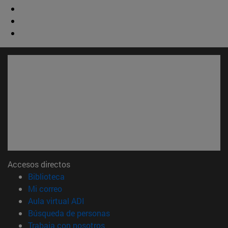
Accesos directos
(abre en nueva ventana)
Biblioteca
(abre en nueva ventana)
Mi correo
(abre en nueva ventana)
Aula virtual ADI
(abre en nueva ventana)
Búsqueda de personas
(abre en nueva ventana)
Trabaja con nosotros