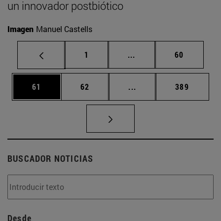
un innovador postbiótico
Imagen
Manuel Castells
Página
Páginas intermedias Us
Página
1
...
60
Página
Página
Páginas intermedias U
Página
61
62
...
389
BUSCADOR NOTICIAS
Desde