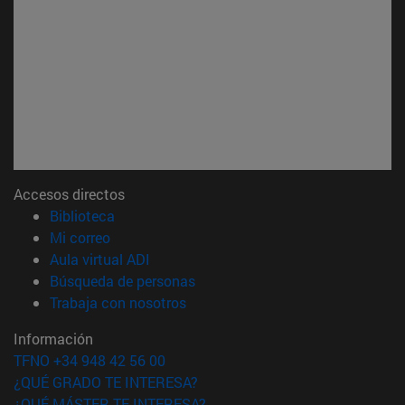
Accesos directos
(abre en nueva ventana)
Biblioteca
(abre en nueva ventana)
Mi correo
(abre en nueva ventana)
Aula virtual ADI
(abre en nueva ventana)
Búsqueda de personas
(abre en nueva ventana)
Trabaja con nosotros
Información
TFNO +34 948 42 56 00
¿QUÉ GRADO TE INTERESA?
¿QUÉ MÁSTER TE INTERESA?