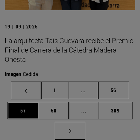
19 | 09 | 2025
La arquitecta Tais Guevara recibe el Premio
Final de Carrera de la Cátedra Madera
Onesta
Imagen
Cedida
Página
Páginas intermedias Us
Página
1
...
56
Página
Página
Páginas intermedias U
Página
57
58
...
389