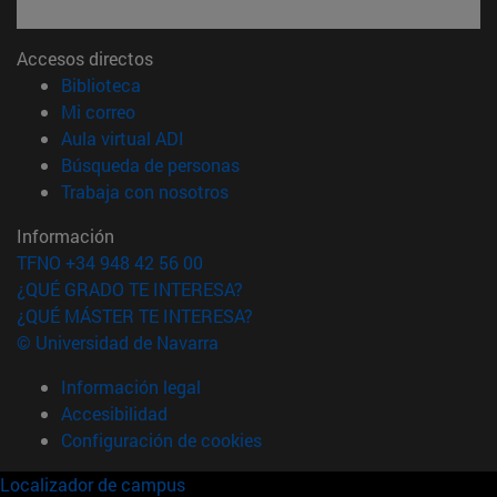
Accesos directos
(abre en nueva ventana)
Biblioteca
(abre en nueva ventana)
Mi correo
(abre en nueva ventana)
Aula virtual ADI
(abre en nueva ventana)
Búsqueda de personas
(abre en nueva ventana)
Trabaja con nosotros
Información
TFNO +34 948 42 56 00
¿QUÉ GRADO TE INTERESA?
¿QUÉ MÁSTER TE INTERESA?
© Universidad de Navarra
Información legal
Accesibilidad
Configuración de cookies
Localizador de campus