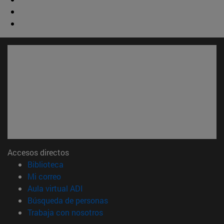
Accesos directos
(abre en nueva ventana)
Biblioteca
(abre en nueva ventana)
Mi correo
(abre en nueva ventana)
Aula virtual ADI
(abre en nueva ventana)
Búsqueda de personas
(abre en nueva ventana)
Trabaja con nosotros