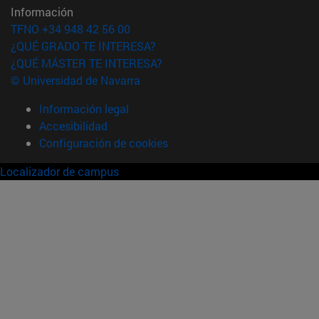
Información
TFNO +34 948 42 56 00
¿QUÉ GRADO TE INTERESA?
¿QUÉ MÁSTER TE INTERESA?
© Universidad de Navarra
Información legal
Accesibilidad
Configuración de cookies
Localizador de campus