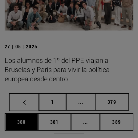
27 | 05 | 2025
Los alumnos de 1º del PPE viajan a
Bruselas y París para vivir la política
europea desde dentro
Página
Páginas intermedias Us
Página
1
...
379
Página
Página
Páginas intermedias 
Página
380
381
...
389