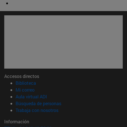
Accesos directos
(abre en nueva ventana)
Biblioteca
(abre en nueva ventana)
Mi correo
(abre en nueva ventana)
Aula virtual ADI
(abre en nueva ventana)
Búsqueda de personas
(abre en nueva ventana)
Trabaja con nosotros
Información