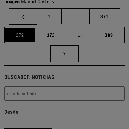
Imagen
Manuel Castells
Página
Páginas intermedias Us
Página
1
...
371
Página
Página
Páginas intermedias 
Página
372
373
...
389
BUSCADOR NOTICIAS
Desde