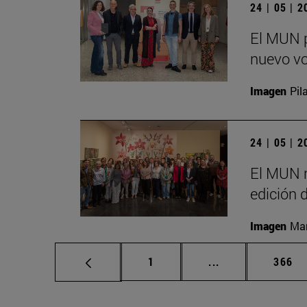
24 | 05 | 
El MUN p
nuevo vo
Imagen
Pil
24 | 05 | 
El MUN r
edición 
Imagen
Man
Página
Páginas intermed
Págin
1
...
366