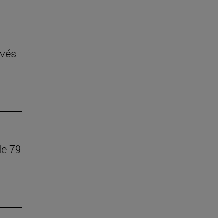
avés
de 79