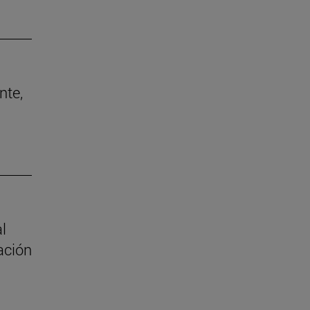
nte,
al
ación