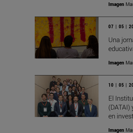
Imagen
Man
07 | 05 | 
Una jorna
educativ
Imagen
Man
10 | 05 | 
El Instit
(DATAI) 
en inves
Imagen
Man