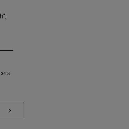
h”,
cera
Use TAB para desplazarse.