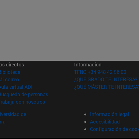
os directos
Información
(abre en nueva ventana)
Biblioteca
TFNO +34 948 42 56 00
(abre en nueva ventana)
Mi correo
¿QUÉ GRADO TE INTERESA?
(abre en nueva ventana)
Aula virtual ADI
¿QUÉ MÁSTER TE INTERESA
(abre en nueva ventana)
Búsqueda de personas
(abre en nueva ventana)
Trabaja con nosotros
versidad de
Información legal
rra
Accesibilidad
Configuración de coo