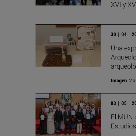
XVI y XVI
30 | 04 | 
Una expo
Arqueolo
arqueoló
Imagen
Man
03 | 05 | 
El MUN c
Estudios