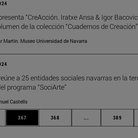
2024
resenta “CreAcción. Iratxe Ansa & Igor Bacovic
lumen de la colección “Cuadernos de Creación”
ar Martín. Museo Universidad de Navarra
2024
eúne a 25 entidades sociales navarras en la ter
del programa “SociArte”
uel Castells
ias Use TAB para desplazarse.
a
Página
Página
Páginas intermedias 
Página
367
368
...
389