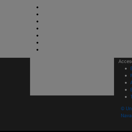
Acces
© Uni
Nava