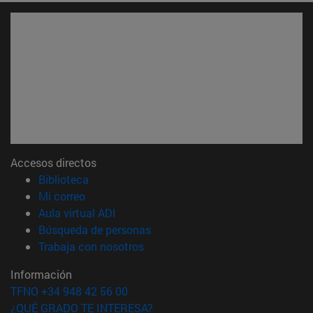
Accesos directos
(abre en nueva ventana)
Biblioteca
(abre en nueva ventana)
Mi correo
(abre en nueva ventana)
Aula virtual ADI
(abre en nueva ventana)
Búsqueda de personas
(abre en nueva ventana)
Trabaja con nosotros
Información
TFNO +34 948 42 56 00
¿QUÉ GRADO TE INTERESA?