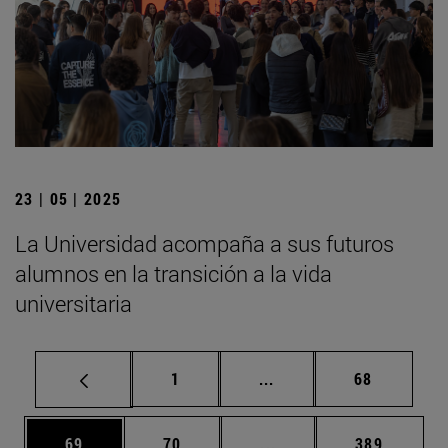
23 | 05 | 2025
La Universidad acompaña a sus futuros
alumnos en la transición a la vida
universitaria
Página
Páginas intermedias Us
Página
1
...
68
Página
Página
Páginas intermedias U
Página
69
70
...
389