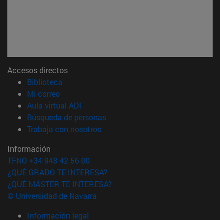
Accesos directos
(abre en nueva ventana)
Biblioteca
(abre en nueva ventana)
Mi correo
(abre en nueva ventana)
Aula virtual ADI
(abre en nueva ventana)
Búsqueda de personas
(abre en nueva ventana)
Trabaja con nosotros
Información
TFNO +34 948 42 56 00
¿QUÉ GRADO TE INTERESA?
¿QUÉ MÁSTER TE INTERESA?
© Universidad de Navarra
Información legal