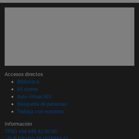
Accesos directos
(abre en nueva ventana)
Biblioteca
(abre en nueva ventana)
Mi correo
(abre en nueva ventana)
Aula virtual ADI
(abre en nueva ventana)
Búsqueda de personas
(abre en nueva ventana)
Trabaja con nosotros
Información
TFNO +34 948 42 56 00
¿QUÉ GRADO TE INTERESA?