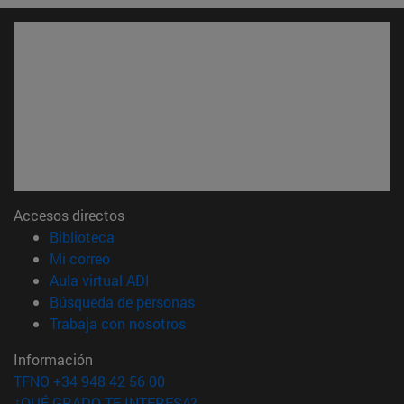
Accesos directos
(abre en nueva ventana)
Biblioteca
(abre en nueva ventana)
Mi correo
(abre en nueva ventana)
Aula virtual ADI
(abre en nueva ventana)
Búsqueda de personas
(abre en nueva ventana)
Trabaja con nosotros
Información
TFNO +34 948 42 56 00
¿QUÉ GRADO TE INTERESA?