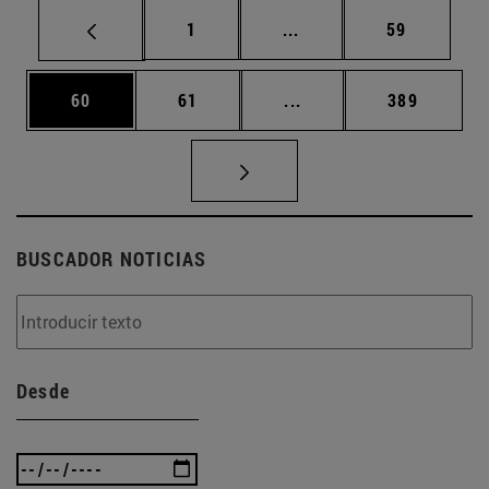
Página
Páginas intermedias Us
Página
1
...
59
Página
Página
Páginas intermedias U
Página
60
61
...
389
BUSCADOR NOTICIAS
Desde