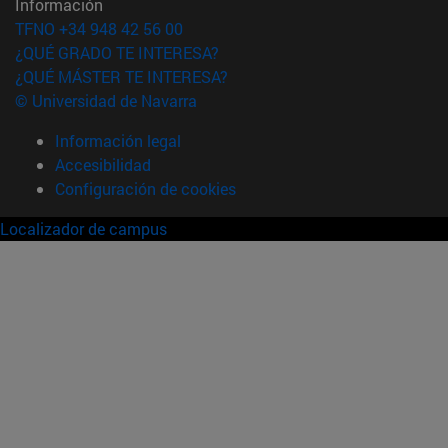
Información
TFNO +34 948 42 56 00
¿QUÉ GRADO TE INTERESA?
¿QUÉ MÁSTER TE INTERESA?
© Universidad de Navarra
Información legal
Accesibilidad
Configuración de cookies
Localizador de campus