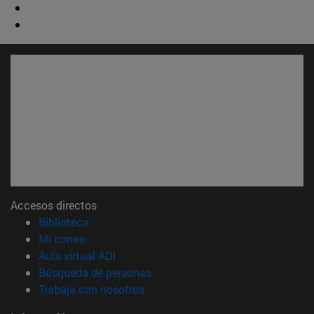
Accesos directos
(abre en nueva ventana)
Biblioteca
(abre en nueva ventana)
Mi correo
(abre en nueva ventana)
Aula virtual ADI
(abre en nueva ventana)
Búsqueda de personas
(abre en nueva ventana)
Trabaja con nosotros