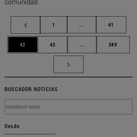
comunidad
Página
Páginas intermedias Us
Página
1
...
41
Página
Página
Páginas intermedias U
Página
42
43
...
389
BUSCADOR NOTICIAS
Desde