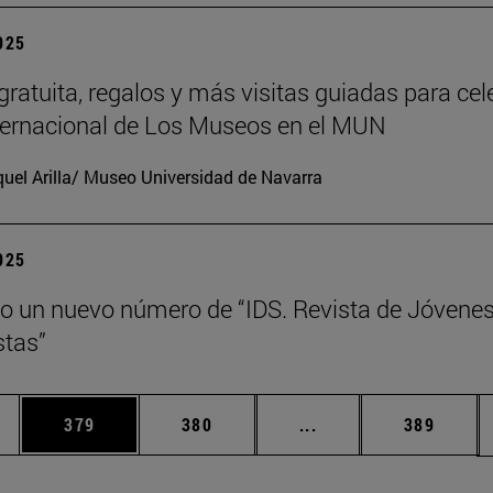
2025
gratuita, regalos y más visitas guiadas para cel
nternacional de Los Museos en el MUN
uel Arilla/ Museo Universidad de Navarra
2025
o un nuevo número de “IDS. Revista de Jóvene
tas”
ias Use TAB para desplazarse.
a
Página
Página
Páginas intermedias 
Página
379
380
...
389