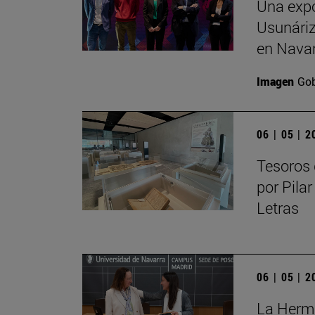
Una expo
Usunáriz 
en Nava
Imagen
Gob
06 | 05 | 
Tesoros 
por Pilar
Letras
06 | 05 | 
La Herma