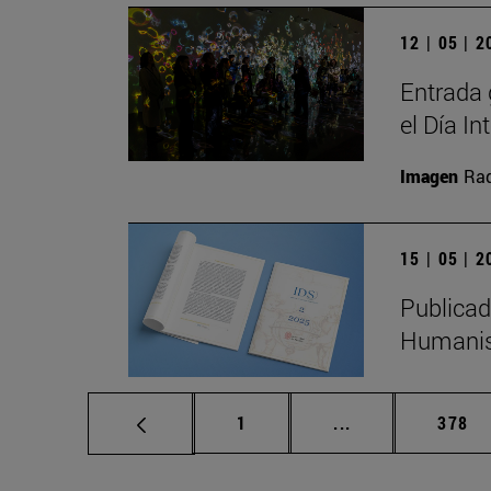
12 | 05 | 
Entrada 
el Día I
Imagen
Raq
15 | 05 | 
Publicad
Humanis
Página
Páginas intermed
Págin
1
...
378