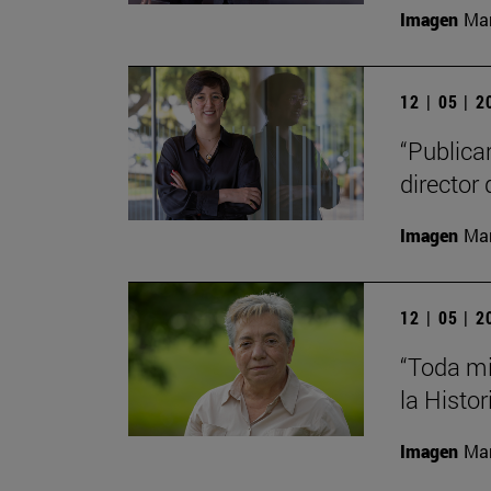
Imagen
Man
12 | 05 | 
“Publica
director 
Imagen
Man
12 | 05 | 
“Toda mi
la Histor
Imagen
Man