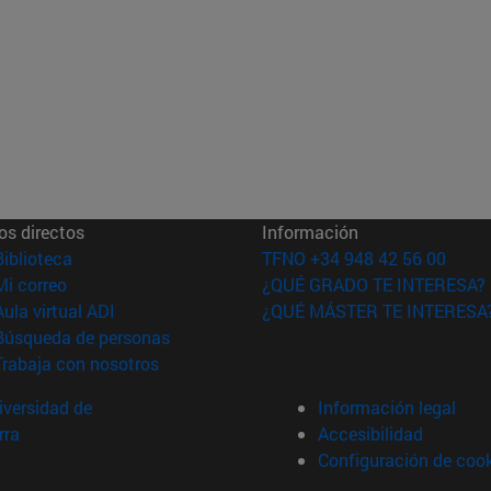
os directos
Información
(abre en nueva ventana)
Biblioteca
TFNO +34 948 42 56 00
(abre en nueva ventana)
Mi correo
¿QUÉ GRADO TE INTERESA?
(abre en nueva ventana)
Aula virtual ADI
¿QUÉ MÁSTER TE INTERESA
(abre en nueva ventana)
Búsqueda de personas
(abre en nueva ventana)
Trabaja con nosotros
versidad de
Información legal
rra
Accesibilidad
Configuración de coo