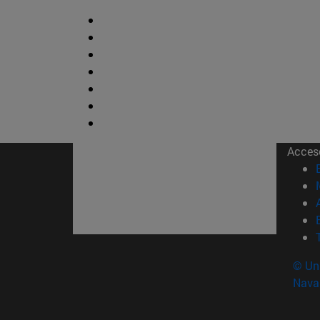
Acces
© Uni
Nava