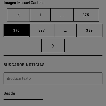
Imagen
Manuel Castells
Página
Páginas intermedias Us
Página
1
...
375
Página
Página
Páginas intermedias 
Página
376
377
...
389
BUSCADOR NOTICIAS
Desde