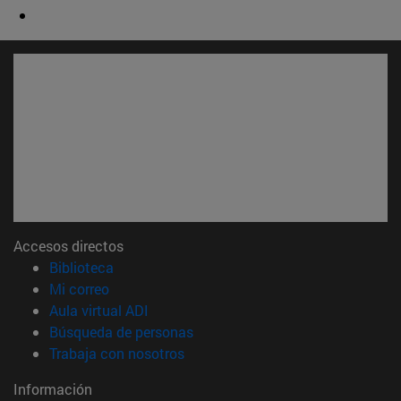
Accesos directos
(abre en nueva ventana)
Biblioteca
(abre en nueva ventana)
Mi correo
(abre en nueva ventana)
Aula virtual ADI
(abre en nueva ventana)
Búsqueda de personas
(abre en nueva ventana)
Trabaja con nosotros
Información