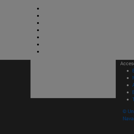
Acces
© Uni
Nava