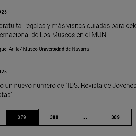
2025
gratuita, regalos y más visitas guiadas para cel
nternacional de Los Museos en el MUN
uel Arilla/ Museo Universidad de Navarra
2025
o un nuevo número de “IDS. Revista de Jóvene
tas”
ias Use TAB para desplazarse.
a
Página
Página
Páginas intermedias 
Página
379
380
...
389