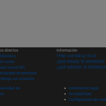
os directos
Información
(abre en nueva ventana)
Biblioteca
TFNO +34 948 42 56 00
(abre en nueva ventana)
Mi correo
¿QUÉ GRADO TE INTERESA?
(abre en nueva ventana)
Aula virtual ADI
¿QUÉ MÁSTER TE INTERESA
(abre en nueva ventana)
Búsqueda de personas
(abre en nueva ventana)
Trabaja con nosotros
versidad de
Información legal
rra
Accesibilidad
Configuración de coo