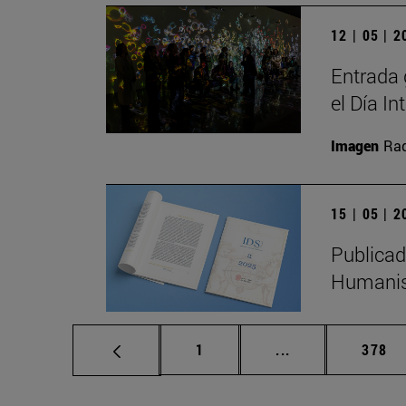
12 | 05 | 
Entrada 
el Día I
Imagen
Raq
15 | 05 | 
Publicad
Humanis
Página
Páginas intermed
Págin
1
...
378