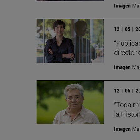
Imagen
Man
12 | 05 | 
“Publica
director 
Imagen
Man
12 | 05 | 
“Toda mi
la Histor
Imagen
Man