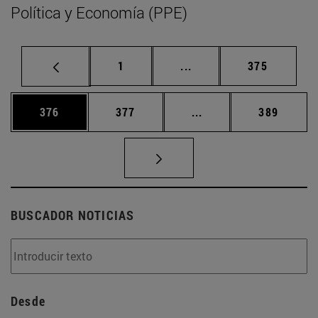
Política y Economía (PPE)
Página
Páginas intermedias Us
Página
1
...
375
Página
Página
Páginas intermedias 
Página
376
377
...
389
BUSCADOR NOTICIAS
Desde