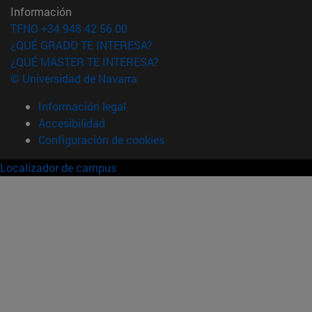
Información
TFNO +34 948 42 56 00
¿QUÉ GRADO TE INTERESA?
¿QUÉ MÁSTER TE INTERESA?
© Universidad de Navarra
Información legal
Accesibilidad
Configuración de cookies
Localizador de campus