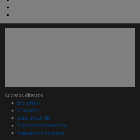
Accesos directos
(abre en nueva ventana)
Biblioteca
(abre en nueva ventana)
Mi correo
(abre en nueva ventana)
Aula virtual ADI
(abre en nueva ventana)
Búsqueda de personas
(abre en nueva ventana)
Trabaja con nosotros