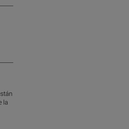
están
 la