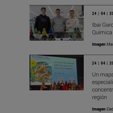
24 | 04 | 
Ibai Gar
Química
Imagen
Man
24 | 04 | 
Un mapa 
especial
concentr
región
Imagen
Ced