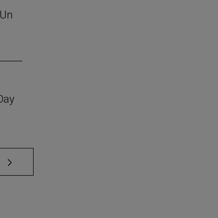
 Un
 Day
e TAB para desplazarse.