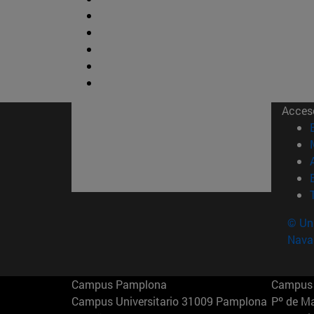
Acces
© Uni
Nava
Campus Pamplona
Campus 
Campus Universitario 31009 Pamplona
Pº de M