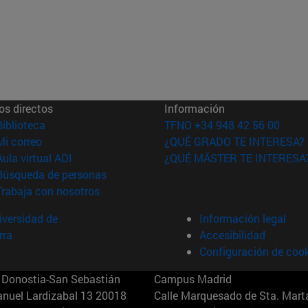
os directos
Información
(abre en nueva ventana)
Biblioteca
TFNO +34 948 42 56 00
(abre en nueva ventana)
Mi correo
¿QUÉ GRADO TE INTERESA?
(abre en nueva ventana)
Aula virtual ADI
¿QUÉ MÁSTER TE INTERESA
(abre en nueva ventana)
Búsqueda de personas
(abre en nueva ventana)
Trabaja con nosotros
versidad de
Información legal
rra
Accesibilidad
Configuración de coo
Donostia-San Sebastián
Campus Madrid
anuel Lardizabal 13 20018
Calle Marquesado de Sta. Marta