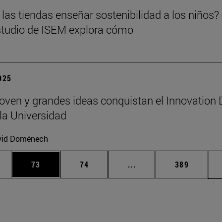
las tiendas enseñar sostenibilidad a los niños?
tudio de ISEM explora cómo
2025
joven y grandes ideas conquistan el Innovation
la Universidad
vid Doménech
edias Use TAB para desplazarse.
ina
Página
Página
Páginas intermedias Us
Página
73
74
...
389