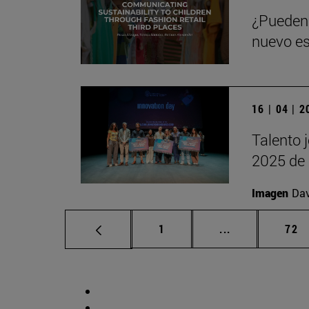
¿Pueden 
nuevo es
16 | 04 | 
Talento 
2025 de 
Imagen
Da
Página
Páginas interm
Pág
1
...
72