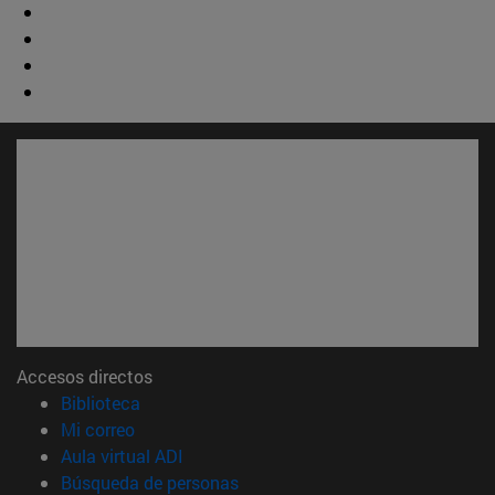
Accesos directos
(abre en nueva ventana)
Biblioteca
(abre en nueva ventana)
Mi correo
(abre en nueva ventana)
Aula virtual ADI
(abre en nueva ventana)
Búsqueda de personas