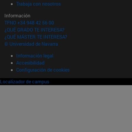
(abre en nueva ventana)
Trabaja con nosotros
Información
TFNO +34 948 42 56 00
¿QUÉ GRADO TE INTERESA?
¿QUÉ MÁSTER TE INTERESA?
© Universidad de Navarra
Información legal
Accesibilidad
Configuración de cookies
Localizador de campus