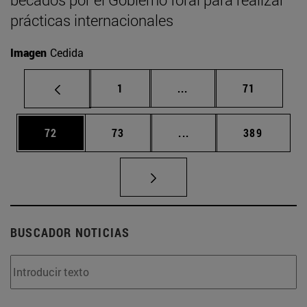
prácticas internacionales
Imagen
Cedida
Página
Páginas intermedias Us
Página
1
...
71
Página
Página
Páginas intermedias U
Página
72
73
...
389
BUSCADOR NOTICIAS