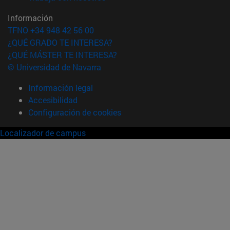
Información
TFNO +34 948 42 56 00
¿QUÉ GRADO TE INTERESA?
¿QUÉ MÁSTER TE INTERESA?
© Universidad de Navarra
Información legal
Accesibilidad
Configuración de cookies
Localizador de campus