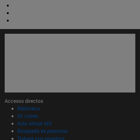
Accesos directos
(abre en nueva ventana)
Biblioteca
(abre en nueva ventana)
Mi correo
(abre en nueva ventana)
Aula virtual ADI
(abre en nueva ventana)
Búsqueda de personas
(abre en nueva ventana)
Trabaja con nosotros