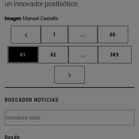
un innovador postbiótico
Imagen
Manuel Castells
Página
Páginas intermedias Us
Página
1
...
60
Página
Página
Páginas intermedias U
Página
61
62
...
389
BUSCADOR NOTICIAS
Desde