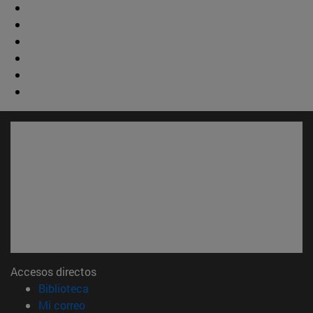
Accesos directos
(abre en nueva ventana)
Biblioteca
(abre en nueva ventana)
Mi correo