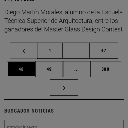
Diego Martín Morales, alumno de la Escuela
Técnica Superior de Arquitectura, entre los
ganadores del Master Glass Design Contest
Página
Páginas intermedias Us
Página
1
...
47
Página
Página
Páginas intermedias U
Página
48
49
...
389
BUSCADOR NOTICIAS