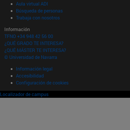
(abre en nueva ventana)
Aula virtual ADI
(abre en nueva ventana)
Búsqueda de personas
(abre en nueva ventana)
Trabaja con nosotros
Información
TFNO +34 948 42 56 00
¿QUÉ GRADO TE INTERESA?
¿QUÉ MÁSTER TE INTERESA?
© Universidad de Navarra
Información legal
Accesibilidad
Configuración de cookies
Localizador de campus