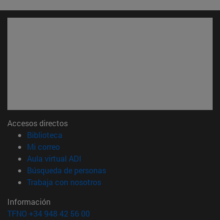
Accesos directos
(abre en nueva ventana)
Biblioteca
(abre en nueva ventana)
Mi correo
(abre en nueva ventana)
Aula virtual ADI
(abre en nueva ventana)
Búsqueda de personas
(abre en nueva ventana)
Trabaja con nosotros
Información
TFNO +34 948 42 56 00