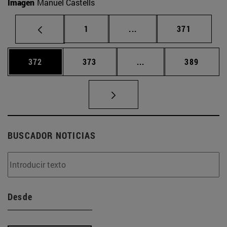
Imagen
Manuel Castells
Página
Páginas intermedias Us
Página
1
...
371
Página
Página
Páginas intermedias 
Página
372
373
...
389
BUSCADOR NOTICIAS
Desde