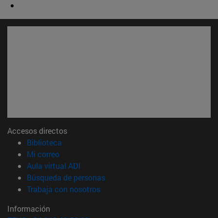
Accesos directos
(abre en nueva ventana)
Biblioteca
(abre en nueva ventana)
Mi correo
(abre en nueva ventana)
Aula virtual ADI
(abre en nueva ventana)
Búsqueda de personas
(abre en nueva ventana)
Trabaja con nosotros
Información