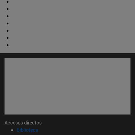
Accesos directos
(abre en nueva ventana)
Biblioteca