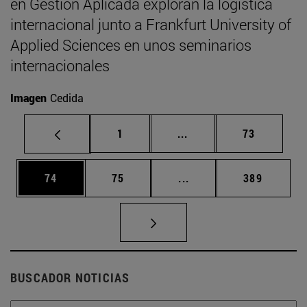
en Gestión Aplicada exploran la logística
internacional junto a Frankfurt University of
Applied Sciences en unos seminarios
internacionales
Imagen
Cedida
Página
Páginas intermedias Us
Página
1
...
73
Página
Página
Páginas intermedias U
Página
74
75
...
389
BUSCADOR NOTICIAS