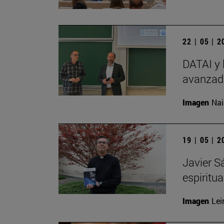
22 | 05 | 
DATAI y 
avanzada
Imagen
Nai
19 | 05 | 
Javier S
espiritu
Imagen
Lei