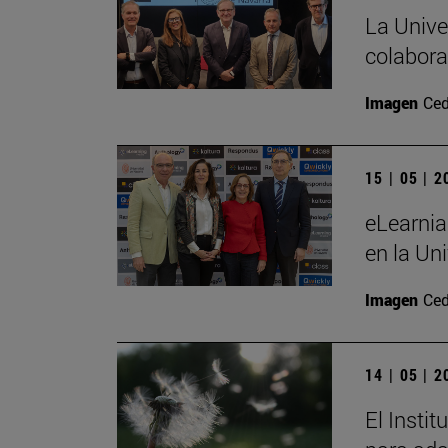
La Unive
colabora
Imagen
Ced
15 | 05 | 
eLearnia
en la Un
Imagen
Ced
14 | 05 | 
El Insti