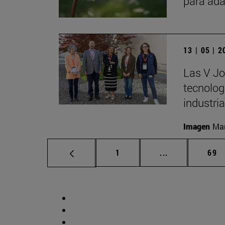
para ada
13 | 05 | 
Las V Jo
tecnologí
industria
Imagen
Man
Página
Páginas interm
Pág
1
...
69