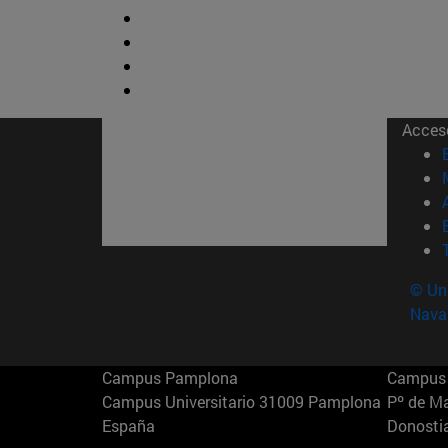
Acces
© Uni
Nava
Campus Pamplona
Campus 
Campus Universitario 31009 Pamplona
Pº de M
España
Donosti