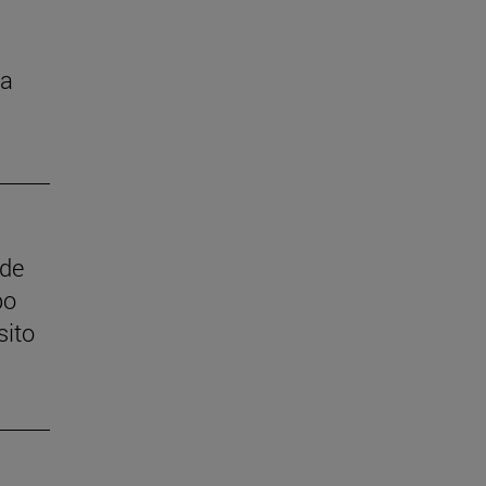
la
 de
po
sito