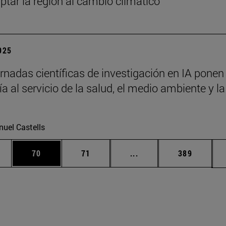
ptar la región al cambio climático
2025
rnadas científicas de investigación en IA ponen 
a al servicio de la salud, el medio ambiente y la
uel Castells
edias Use TAB para desplazarse.
ina
Página
Página
Páginas intermedias Us
Página
70
71
...
389