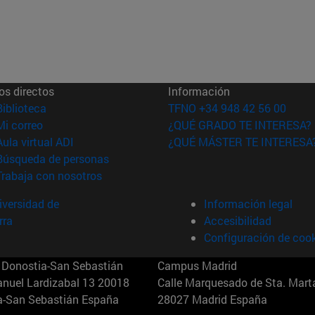
os directos
Información
(abre en nueva ventana)
Biblioteca
TFNO +34 948 42 56 00
(abre en nueva ventana)
Mi correo
¿QUÉ GRADO TE INTERESA?
(abre en nueva ventana)
Aula virtual ADI
¿QUÉ MÁSTER TE INTERESA
(abre en nueva ventana)
Búsqueda de personas
(abre en nueva ventana)
Trabaja con nosotros
versidad de
Información legal
rra
Accesibilidad
Configuración de coo
Donostia-San Sebastián
Campus Madrid
anuel Lardizabal 13 20018
Calle Marquesado de Sta. Marta
a-San Sebastián España
28027 Madrid España