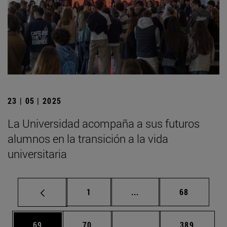
23 | 05 | 2025
La Universidad acompaña a sus futuros
alumnos en la transición a la vida
universitaria
Página
Páginas intermedias Us
Página
1
...
68
Página
Página
Páginas intermedias U
Página
69
70
...
389