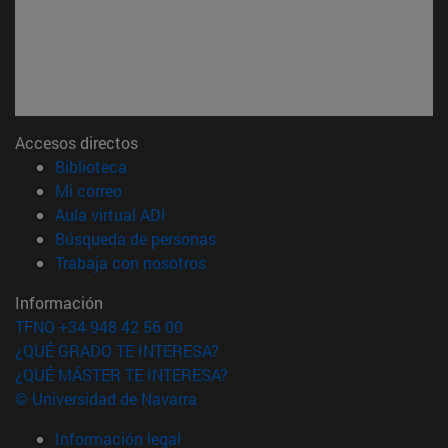
Accesos directos
(abre en nueva ventana)
Biblioteca
(abre en nueva ventana)
Mi correo
(abre en nueva ventana)
Aula virtual ADI
(abre en nueva ventana)
Búsqueda de personas
(abre en nueva ventana)
Trabaja con nosotros
Información
TFNO +34 948 42 56 00
¿QUÉ GRADO TE INTERESA?
¿QUÉ MÁSTER TE INTERESA?
© Universidad de Navarra
Información legal