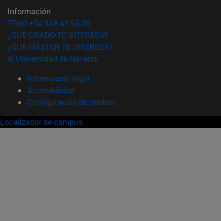
Información
TFNO +34 948 42 56 00
¿QUÉ GRADO TE INTERESA?
¿QUÉ MÁSTER TE INTERESA?
© Universidad de Navarra
Información legal
Accesibilidad
Configuración de cookies
Localizador de campus