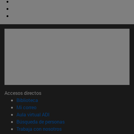
Accesos directos
(abre en nueva ventana)
Biblioteca
(abre en nueva ventana)
Mi correo
(abre en nueva ventana)
Aula virtual ADI
(abre en nueva ventana)
Búsqueda de personas
(abre en nueva ventana)
Trabaja con nosotros