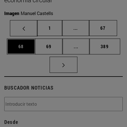
Imagen
Manuel Castells
Página
Páginas intermedias Us
Página
1
...
67
Página
Página
Páginas intermedias U
Página
68
69
...
389
BUSCADOR NOTICIAS
Desde