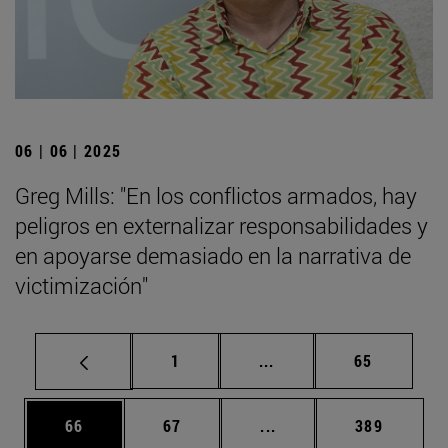
06 | 06 | 2025
Greg Mills: "En los conflictos armados, hay
peligros en externalizar responsabilidades y
en apoyarse demasiado en la narrativa de
victimización"
Página
Páginas intermedias Us
Página
1
...
65
Página
Página
Páginas intermedias U
Página
66
67
...
389