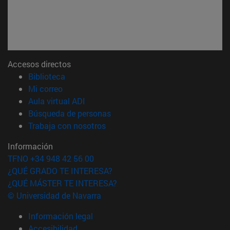
Accesos directos
(abre en nueva ventana)
Biblioteca
(abre en nueva ventana)
Mi correo
(abre en nueva ventana)
Aula virtual ADI
(abre en nueva ventana)
Búsqueda de personas
(abre en nueva ventana)
Trabaja con nosotros
Información
TFNO +34 948 42 56 00
¿QUÉ GRADO TE INTERESA?
¿QUÉ MÁSTER TE INTERESA?
© Universidad de Navarra
Información legal
Accesibilidad