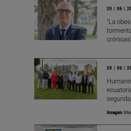
20 | 06 | 
"La obes
tormenta
crónicas
20 | 06 | 
Humanism
ecuatori
segurida
Imagen
Man