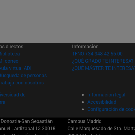
os directos
Información
(abre en nueva ventana)
Biblioteca
TFNO +34 948 42 56 00
(abre en nueva ventana)
Mi correo
¿QUÉ GRADO TE INTERESA?
(abre en nueva ventana)
Aula virtual ADI
¿QUÉ MÁSTER TE INTERESA
(abre en nueva ventana)
Búsqueda de personas
(abre en nueva ventana)
Trabaja con nosotros
versidad de
Información legal
rra
Accesibilidad
Configuración de coo
Donostia-San Sebastián
Campus Madrid
anuel Lardizabal 13 20018
Calle Marquesado de Sta. Marta