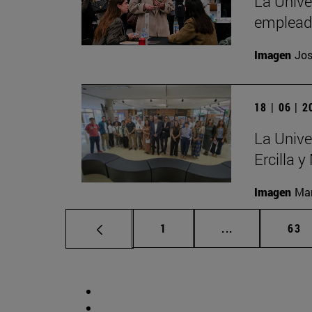
La Unive
emplead
Imagen
Jos
18 | 06 | 
La Unive
Ercilla 
Imagen
Man
Página
Páginas interm
Pág
1
...
63