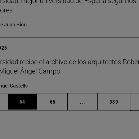
rsidad, mejor universidad de España según los
ores
é Juan Rico
2025
rsidad recibe el archivo de los arquitectos Robe
y Miguel Ángel Campo
uel Castells
edias Use TAB para desplazarse.
ina
Página
Página
Páginas intermedias Us
Página
64
65
...
389