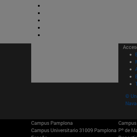
Acces
© Uni
Nava
Campus Pamplona
Campus 
Campus Universitario 31009 Pamplona
Pº de M